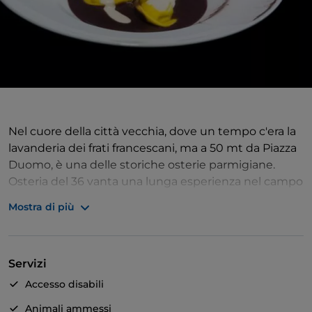
Nel cuore della città vecchia, dove un tempo c'era la
lavanderia dei frati francescani, ma a 50 mt da Piazza
Duomo, è una delle storiche osterie parmigiane.
Osteria del 36 vanta una lunga esperienza nel campo
della ristorazione per questo è una realtà
Mostra di più
riconosciuta a livello nazionale. Con un servizio che i
distingue per l'estrema gentilezza e attenzione, offre
una cucina di carattere emiliano ma creativa,
Servizi
ponendo particolare cura nella scelta dei prodotti,
puntando ad una encomiabile qualità. Una cucina
Accesso disabili
totalmente “espressa”, dove tutti i prodotti vengono
Animali ammessi