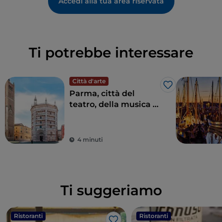
Accedi alla tua area riservata
Ti potrebbe interessare
Città d'arte
Like
Parma, città del
teatro, della musica e
del cibo d’eccellenza
4 minuti
Ti suggeriamo
Ristoranti
Ristoranti