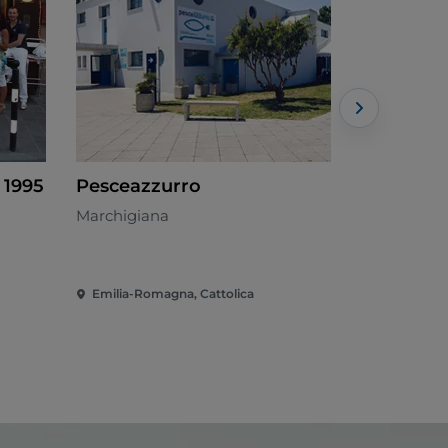
 1995
Pesceazzurro
With Lov
Marchigiana
Italiana - €
Emilia-Romagna, Cattolica
Emilia-Rom