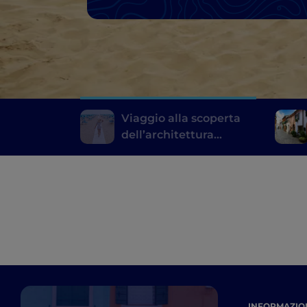
Viaggio alla scoperta
dell’architettura
balneare di Rimini
INFORMAZION