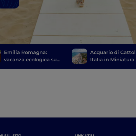
Emilia Romagna:
Acquario di Cattol
vacanza ecologica su
Italia in Miniatura e
due ruote
Mirabilandia: la
Romagna a prova 
bambino
I SUL SITO
LINK UTILI