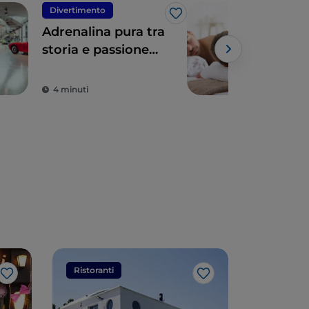
Divertimento
Rela
Like
Adrenalina pura tra
Fug
storia e passione
nel
nella Motor Valley
Vall
Ro
4 minuti
1 m
Ristoranti
Ristorant
Like
Like