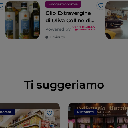
Enogastronomia
Like
Like
Olio Extravergine
di Oliva Colline di
Romagna DOP
Powered by:
1 minuto
Ti suggeriamo
storanti
Ristoranti
Like