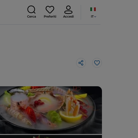
IT
Cerca
Preferiti
Accedi
Like