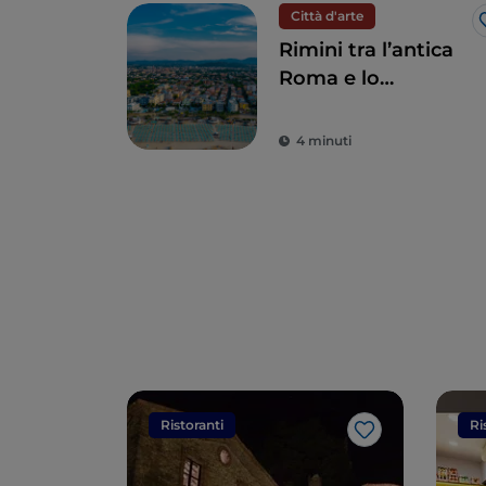
Città d'arte
Rimini tra l’antica
Roma e lo
splendore del
Rinascimento
4 minuti
Ristoranti
Ri
Like