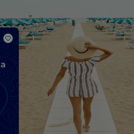
Like
ta