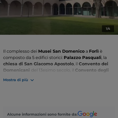
1/4
Il complesso dei
Musei San Domenico
a
Forlì
è
composto da 5 edifici storici:
Palazzo Pasquali
, la
chiesa di San Giacomo Apostolo
, il
Convento dei
Domenicani
del 13esimo secolo, il
Convento degli
Agostiniani
e la
Sala Santa Caterina
. E’ la sede
Mostra di più
della
Pinacoteca Civica di Forlì
, e nel corso dell’anno
oltre alle sue permanenti ospita numerose
esposizioni temporanee tra
arte e fotografia
.
All’interno il refettorio del Convento Domenicano
presenta
affreschi del 500
che furono attribuiti a
Alcune informazioni sono fornite da: