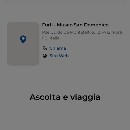
Girolamo Ugolini
, sulle pareti suddivise sui tre lati si
possono osservare a sinistra l’apparizione a San
Domenico dei
santi Pietro e Paolo
, al centro la
Crocifissione
, e a destra la
resurrezione di
Forlì - Museo San Domenico
Napoleone Orsini
, caduto da cavallo, da parte di San
P.le Guido da Montefeltro, 12, 47121 Forlì
Domenico. Mentre a sud-ovest si trova una
FC, Italia
rappresentazione della Mensa con il
Miracolo dei
Chiama
Pani
, questo affresco subì gravi danni durante il
Sito Web
periodo napoleonico.
Ascolta e viaggia