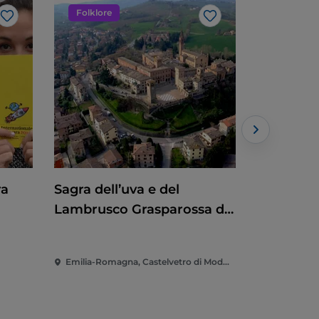
Folklore
Evento
Like
Like
ra
Sagra dell’uva e del
Mosaico 
Lambrusco Grasparossa di
Castelvetro di Modena
Emilia-Romagna, Castelvetro di Modena
Emilia-Rom