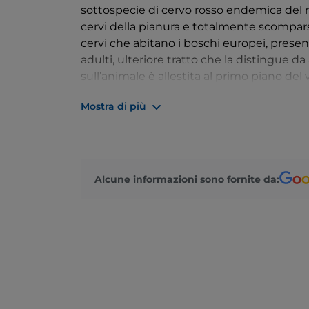
sottospecie di cervo rosso endemica del n
cervi della pianura e totalmente scomparsa
cervi che abitano i boschi europei, prese
adulti, ulteriore tratto che la distingue d
sull’animale è allestita al primo piano del
della Mesola, detto anche cervo italico, è u
Mostra di più
essere portato in Calabria (parco regional
reintroduzione della fauna autoctona.
È possibile visitare il bosco sia a piedi e i
salendo su un comodo trenino. Soprattutto 
Alcune informazioni sono fornite da:
della riserva non altrimenti accessibile, 
daino, introdotto qui negli anni Cinquant