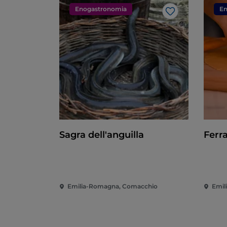
Enogastronomia
En
Like
Sagra dell'anguilla
Ferra
Emilia-Romagna, Comacchio
Emil