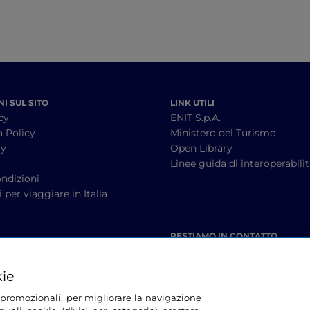
I SUL SITO
LINK UTILI
cy
ENIT S.p.A.
a Policy
Ministero del Turismo
cy
Open Library
à
Linee guida di interoperabili
ndizioni
 per viaggiare in Italia
RESTIAMO IN CONTATTO
kie
tà promozionali, per migliorare la navigazione