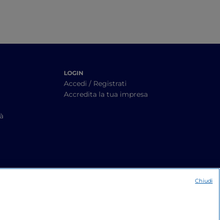
LOGIN
Accedi / Registrati
Accredita la tua impresa
tà
Chiudi