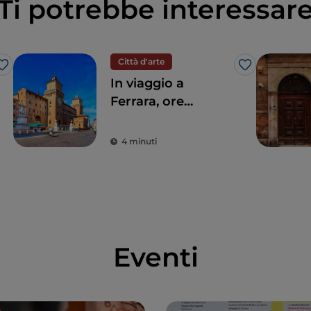
Ti potrebbe interessar
Città d'arte
Like
Like
In viaggio a
Ferrara, ore
preziose a
passeggio nella
4 minuti
storia
Eventi