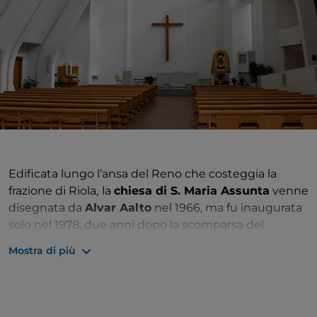
Edificata lungo l’ansa del Reno che costeggia la
frazione di Riola,
la
chiesa di S. Maria Assunta
venne
disegnata da
Alvar Aalto
nel 1966, ma fu inaugurata
solo nel 1978, due anni dopo la scomparsa del
celebre architetto finlandese. Nata sull’onda del
Mostra di più
clima di rinnovamento successivo al Concilio
Vaticano II, è un prezioso esempio di edificio religioso
contemporaneo, nonché il primo luogo dedicato al
culto cristiano ideato da Aalto, e l’unica sua opera