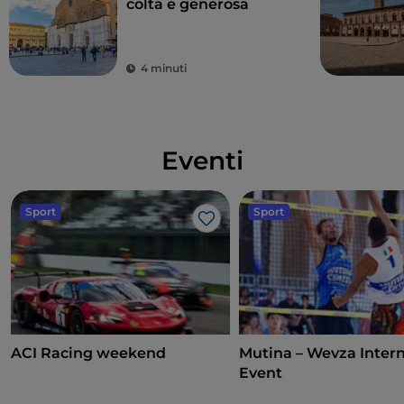
colta e generosa
4 minuti
Eventi
Sport
Sport
Like
ACI Racing weekend
Mutina – Wevza Intern
Event