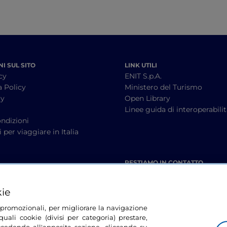
I SUL SITO
LINK UTILI
cy
ENIT S.p.A.
a Policy
Ministero del Turismo
cy
Open Library
à
Linee guida di interoperabili
ndizioni
 per viaggiare in Italia
RESTIAMO IN CONTATTO
kie
tà promozionali, per migliorare la navigazione
uali cookie (divisi per categoria) prestare,