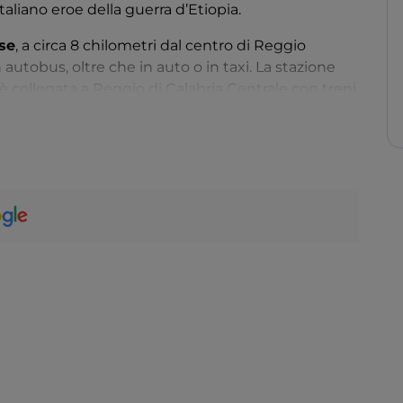
italiano eroe della guerra d’Etiopia.
se
, a circa 8 chilometri dal centro di Reggio
 autobus, oltre che in auto o in taxi. La stazione
è collegata a Reggio di Calabria Centrale con treni
mite bus, vi porta dal porto reggino all’aeroporto in
che da molti viaggiatori che arrivano da
Messina