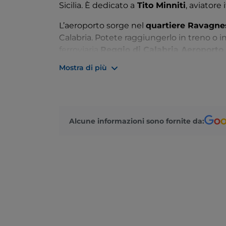
Sicilia. È dedicato a
Tito Minniti
, aviatore 
L’aeroporto sorge nel
quartiere Ravagne
Calabria. Potete raggiungerlo in treno o in
ferroviaria
Reggio di Calabria Aeroporto
regionali. Esiste una linea diretta che, tra
Mostra di più
tutta comodità. Lo scalo è frequentato an
a bordo di traghetti o aliscafi.
Alcune informazioni sono fornite da: