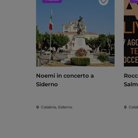
Like
Noemi in concerto a
Rocc
Siderno
Sal
Calabria, Siderno
Calab