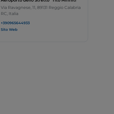
Aeroporto dello Stretto "Tito Minniti"
Via Ravagnese, 11, 89131 Reggio Calabria
RC, Italia
+390965644933
Sito Web