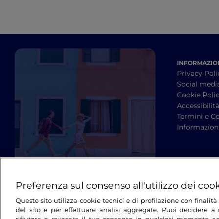
INFORMAZION
Privacy Poli
Social medi
Cookie Poli
Accessibilit
Termini e Co
Informazioni
Preferenza sul consenso all'utilizzo dei coo
Questo sito utilizza cookie tecnici e di profilazione con finali
del sito e per effettuare analisi aggregate. Puoi decidere a q