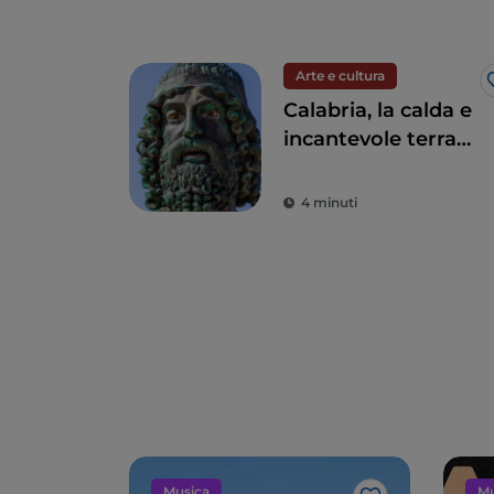
Arte e cultura
Calabria, la calda e
incantevole terra
dei Bronzi di Riace
4 minuti
Musica
Mu