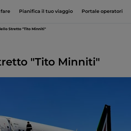
 fare
Pianifica il tuo viaggio
Portale operatori
llo Stretto "Tito Minniti"
retto "Tito Minniti"