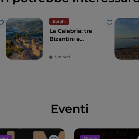
Borghi
Like
Like
La Calabria: tra
Bizantini e
Borbone
3 minuti
Eventi
sica
Musica