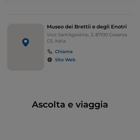
Di particolare interesse è la raccolta dei reperti
rinvenuti a
Torre Mordillo
, tra cui oggetti provenienti
da una ricchissima necropoli. Si possono inoltre
ammirare ritrovamenti risalenti alla colonia di Sibari
Museo dei Brettii e degli Enotri
che racchiude: frammenti di fregi dipinti e statuette
Vico Sant'Agostino, 3, 87100 Cosenza
in argilla dal santuario extraurbano di Cozzo
CS, Italia
Michelicchio. Altrettanto importanti sono i resti di
Chiama
Thurii, fondata nel
444 a.C.
dal popolo di Atene e da
Sito Web
altri greci, e rappresentata da reperti provenienti
dalla necropoli.
Il Museo propone inoltre una sezione dedicata ai
Brettii
, con rinvenimenti provenienti da Cosenza e
dalle sue necropoli. Come ulteriori tesori, si possono
Ascolta e viaggia
ammirare: resti romani di Cosenza e dei suoi dintorni,
un’epigrafe in greco e due in latino, una collezione di
monete che vanno
dall’Età Magno Greca a quella
Medievale e Moderna
. Nel Museo è possibile visitare,
inoltre, un’ala dedicata alla Storia del Risorgimento