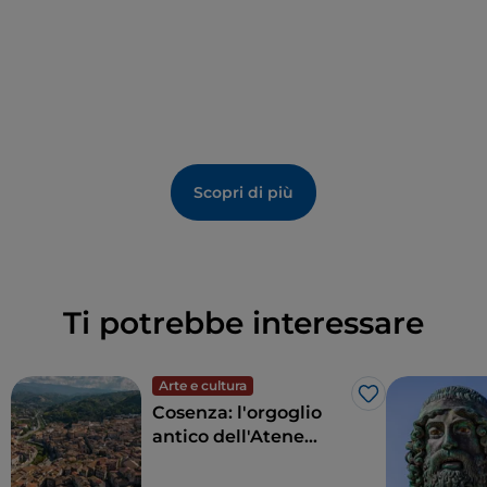
della Calabria, racconto che viene fatto attraverso
installazioni ed esposizioni temporanee.
Scopri di più
Ti potrebbe interessare
Arte e cultura
Like
Cosenza: l'orgoglio
antico dell'Atene
d'Italia