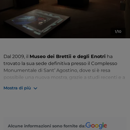
1/10
Dal 2009, il
Museo dei Brettii e degli Enotri
ha
trovato la sua sede definitiva presso il Complesso
Monumentale di Sant’ Agostino, dove si è resa
possibile una nuova mostra, grazie a studi recenti e a
una nuova interpretazione dei contesti archeologici.
Mostra di più
L’itinerario previsto inizia raccontando i primi abitanti
dell
’Età della Pietra
, risalenti a
100.000 anni fa
e
prosegue fino alla comparsa degli Enotri, che
durante l’età del Bronzo e del Ferro, 1.700 - 720 a.C.,
entrarono in contatto con i Micenei e i Greci.
Alcune informazioni sono fornite da: