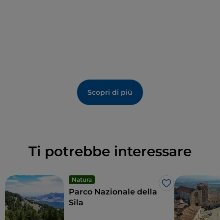
dipinti.
Quando visitare
Castrovillari
? In ogni stagione
dell’anno: in inverno per prendere parte alla sfilata di
carri e maschere dello storico
Carnevale
; in
primavera per assistere agli spettacoli del festival
teatrale e assaggiare l’inconfondibile
Cipolla Bianca
di Castrovillari
a marchio De.Co. (Denominazione
Scopri di più
Comunale); in estate, per un’escursione naturalistica
nel Parco Nazionale del Pollino da abbinare
all’imperdibile “Festival Internazionale del Folklore”.
Ti potrebbe interessare
Natura
Like
Parco Nazionale della
Sila