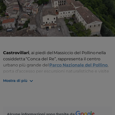
Castrovillari
, ai piedi del Massiccio del Pollino nella
cosiddetta “Conca del Re”, rappresenta il centro
urbano più grande del
Parco Nazionale del Pollino
,
porta d’accesso per escursioni naturalistiche e visite
guidate.
Mostra di più
Castrovillari
è "
Città del Carnevale
" che coniuga da
sempre divertimento, folklore e cultura popolare
come pochi altri luoghi in
Calabria
, regalando eventi
in ogni periodo dell’anno.
Alcune informazioni sono fornite da: