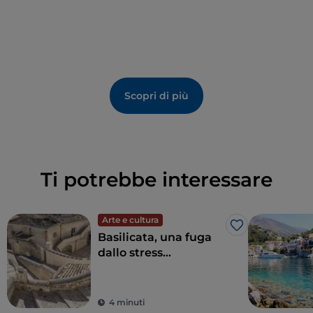
Scopri di più
Ti potrebbe interessare
Arte e cultura
Like
Basilicata, una fuga
dallo stress
quotidiano alla
riscoperta della
bellezza
4 minuti