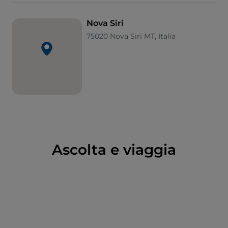
dintorni, a testimonianza della ricchezza e dello
splendore dell’antica civiltà che vide qui le sue
Nova Siri
origini.
75020 Nova Siri MT, Italia
Ascolta e viaggia