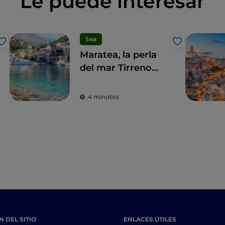
Le puede interesar
Sea
Me gusta
Me gusta
Maratea, la perla
del mar Tirreno
para los amantes
del arte sacro
4 minutos
 DEL SITIO
ENLACES ÚTILES