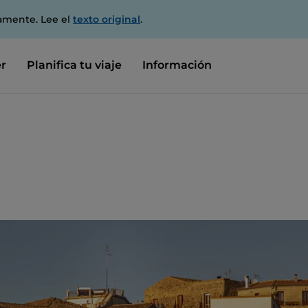
amente. Lee el
texto original
.
r
Planifica tu viaje
Información