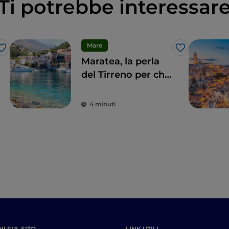
Ti potrebbe interessar
Mare
Like
Like
Maratea, la perla
del Tirreno per chi
ama l’arte sacra
4 minuti
I SUL SITO
LINK UTILI