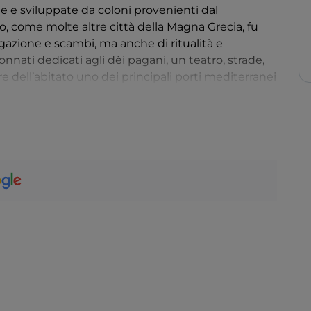
te e sviluppate da coloni provenienti dal
 come molte altre città della Magna Grecia, fu
egazione e scambi, ma anche di ritualità e
nnati dedicati agli dèi pagani, un teatro, strade,
e dell’abitato uno dei principali porti mediterranei
l parco archeologico sono oggi il principale attrattore
può contare anche sulle belle
spiagge
della costa
nde valore.