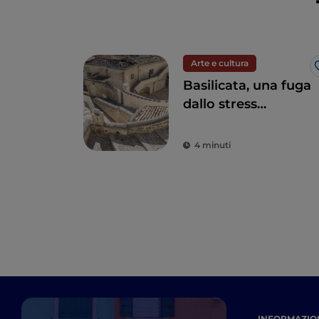
Arte e cultura
Basilicata, una fuga
dallo stress
quotidiano alla
riscoperta della
4 minuti
bellezza
INFORMAZION