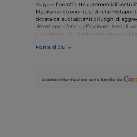
sorgere fiorenti città commerciali costrui
Mediterraneo orientale.
Anche Metaponto,
dotata dai suoi abitanti di luoghi di aggr
devozione. C’erano affascinanti templi colo
case, negozi e tutto quanto serviva per far
dell’antichità. I resti millenari inseriti ne
Mostra di più
turistico dell’abitato di Metaponto, che 
ionica e su un
museo archeologico
di gra
Alcune informazioni sono fornite da: