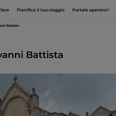
 fare
Pianifica il tuo viaggio
Portale operatori
nni Battista
vanni Battista