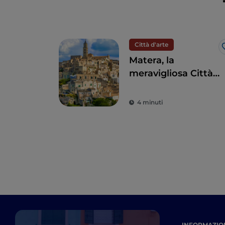
Città d'arte
Matera, la
meravigliosa Città
dei Sassi
Patrimonio
4 minuti
dell'Umanità
INFORMAZION