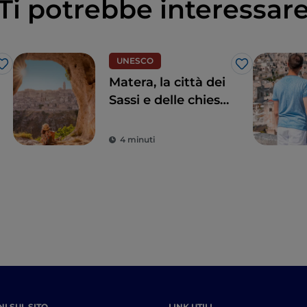
Ti potrebbe interessar
UNESCO
Like
Like
Matera, la città dei
Sassi e delle chiese
rupestri
Patrimonio
4 minuti
UNESCO
I SUL SITO
LINK UTILI