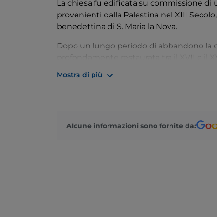
La chiesa fu edificata su commissione di
provenienti dalla Palestina nel XIII Secolo
benedettina di S. Maria la Nova.
Dopo un lungo periodo di abbandono la ch
profondamente restaurata tra il XVII e il XV
Mostra di più
La facciata originale fu inglobata nell’edif
caratterizzato da un portale scolpito con 
serie di archi ciechi e un piccolo rosone 
eleganza
. L’interno a croce latina si pre
che sorreggono archi a tutto sesto, suddiv
Alcune informazioni sono fornite da:
Nonostante i numerosi restauri e modifiche
mantenuto intatta la sua struttura origina
La piccola piazza antistante la chiesa è s
“
No Time to Die
” della saga di 007, in c
trovano braccati all’interno della Aston M