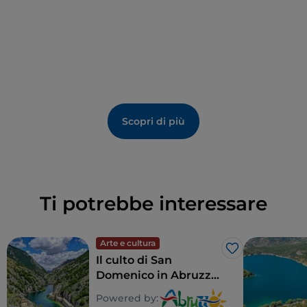
offre supporto per
escursioni guidate
. Inoltre, è
sede di
attività educative
rivolte a
scuole
e
gruppi
organizzati.
Scopri di più
Ti potrebbe interessare
Arte e cultura
Like
Il culto di San
Domenico in Abruzzo:
le "fanoglie" di
Powered by:
Villalago