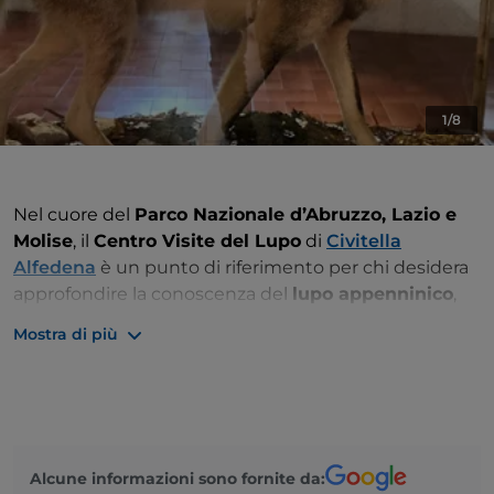
1/8
Nel cuore del
Parco Nazionale d’Abruzzo, Lazio e
Molise
, il
Centro Visite del Lupo
di
Civitella
Alfedena
è un punto di riferimento per chi desidera
approfondire la conoscenza del
lupo appenninico
,
una delle specie più emblematiche dell’Appennino
Mostra di più
centrale. Nato con l’obiettivo di promuovere la
conservazione
e la
consapevolezza ambientale
, il
centro è composto da diverse sezioni che offrono
un’esperienza coinvolgente e formativa.
Il
Museo del Lupo
, allestito all’interno di un edificio
Alcune informazioni sono fornite da: