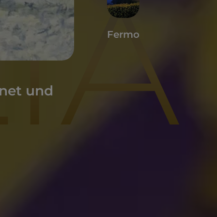
LIA
Fermo
onet und