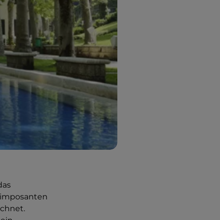
das
 imposanten
chnet.