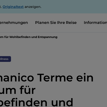
t.
Originaltext
anzeigen.
ernehmungen
Planen Sie Ihre Reise
Informatio
um für Wohlbefinden und Entspannung
llness
anico Terme ein
um für
efinden und