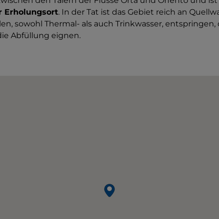
zwischen den Tälern der Flüsse Orta und Orfento und ist
r Erholungsort
. In der Tat ist das Gebiet reich an Quell
len, sowohl Thermal- als auch Trinkwasser, entspringen, 
die Abfüllung eignen.