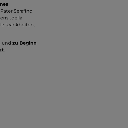
ines
 Pater Serafino
ens „della
le Krankheiten,
t und
zu Beginn
zt
.