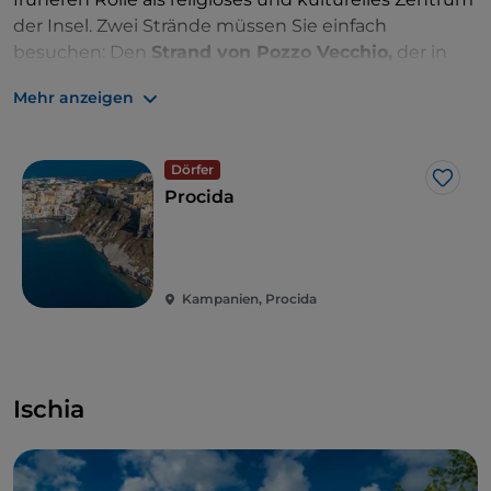
der Insel. Zwei Strände müssen Sie einfach
besuchen: Den
Strand von Pozzo Vecchio,
der in
einigen Szenen des Films „Il Postino“ (Der
Mehr anzeigen
Postmann) vorkommt, und
Chiaiolella
, der
belebteste Strand der Insel.
Dörfer
Like
Procida
Kampanien, Procida
Ischia