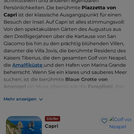
Schriftstellern und anderen legendären
Persönlichkeiten. Die berühmte
Piazzetta von
Capri
ist der klassische Ausgangspunkt für einen
Besuch der Insel. Auf Capri ist alles stimmungsvoll:
Von den spektakulären Gärten des Augustus aus
den Dreißigerjahren über die Kartause von San
Giacomo bis hin zu den prächtig blühenden Villen,
darunter die Villa Jovis, die berühmte Residenz des
Kaisers Tiberius, die den gesamten Golf von Neapel,
die
Amalfiküste
und den Hafen von Marina Grande
beherrscht. Wenn Sie ein klares und sauberes Meer
suchen, ist die berühmte
Blaue Grotte von
Anacapri
ein Muss, ebenso wie die
Faraglioni
, drei
im Meer versunkene Gipfel, die dem Erdrutsch an
Mehr anzeigen
der Küste entgangen sind und einen spektakulären
landschaftlichen Effekt bieten. Nach
Sonnenuntergang laden die drei Inseln zu
Dörfer
romantischen Spaziergängen und Abendessen in
Like
Capri
typischen Restaurants mit köstlichen lokalen