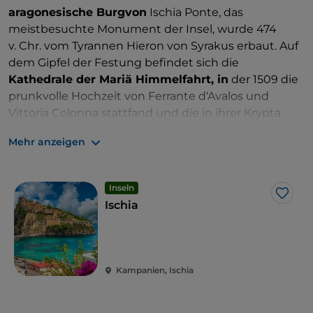
aragonesische Burgvon
Ischia Ponte, das
meistbesuchte Monument der Insel, wurde 474
v. Chr. vom Tyrannen Hieron von Syrakus erbaut. Auf
dem Gipfel der Festung befindet sich die
Kathedrale der Mariä Himmelfahrt, in
der 1509 die
prunkvolle Hochzeit von Ferrante d‘Avalos und
Vittoria Colonna stattfand und die in ihrer Krypta
Fresken aus der Schule Giottos bewahrt. Ischia ist
Mehr anzeigen
reich an gesunden und heilsamen Quellen und
verfügt über zahlreiche
Thermalbäder, die weltweit
geschätzt werden.
Inseln
Like
Ischia
Kampanien, Ischia