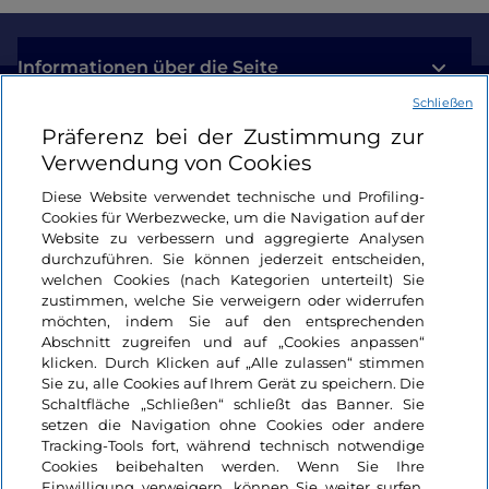
Informationen über die Seite
Schließen
Nützliche Links
Präferenz bei der Zustimmung zur
Verwendung von Cookies
Login
Diese Website verwendet technische und Profiling-
Cookies für Werbezwecke, um die Navigation auf der
Bleiben wir in Kontakt
Website zu verbessern und aggregierte Analysen
durchzuführen. Sie können jederzeit entscheiden,
welchen Cookies (nach Kategorien unterteilt) Sie
zustimmen, welche Sie verweigern oder widerrufen
möchten, indem Sie auf den entsprechenden
Abschnitt zugreifen und auf „Cookies anpassen“
klicken. Durch Klicken auf „Alle zulassen“ stimmen
Sie zu, alle Cookies auf Ihrem Gerät zu speichern. Die
Schaltfläche „Schließen“ schließt das Banner. Sie
setzen die Navigation ohne Cookies oder andere
Tracking-Tools fort, während technisch notwendige
Cookies beibehalten werden. Wenn Sie Ihre
Einwilligung verweigern, können Sie weiter surfen,