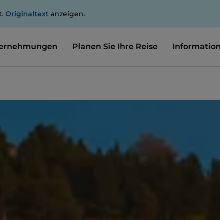
t.
Originaltext
anzeigen.
ernehmungen
Planen Sie Ihre Reise
Informatio