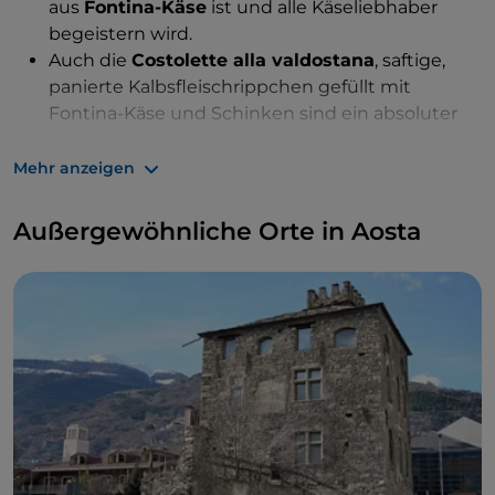
aus
Fontina-Käse
ist und alle Käseliebhaber
begeistern wird.
Auch die
Costolette alla valdostana
, saftige,
panierte Kalbsfleischrippchen gefüllt mit
Fontina-Käse und Schinken sind ein absoluter
Gaumengenuss.
Mehr anzeigen
Schließlich die
Seupa à la vapelenentse
, eine Suppe
nach einem sehr alten Rezept mit Fleisch, Kohl,
Außergewöhnliche Orte in Aosta
altbackenem Brot, Fontina-Käse und Brühe.