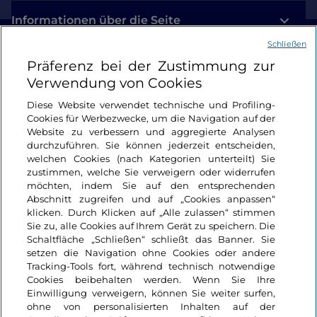
belagert, die lautstark nach Nahrung verlangten.
Informationen über die Seite
Schließen
Nützliche Links
Präferenz bei der Zustimmung zur
Verwendung von Cookies
Login
Diese Website verwendet technische und Profiling-
Cookies für Werbezwecke, um die Navigation auf der
Bleiben wir in Kontakt
Website zu verbessern und aggregierte Analysen
durchzuführen. Sie können jederzeit entscheiden,
welchen Cookies (nach Kategorien unterteilt) Sie
zustimmen, welche Sie verweigern oder widerrufen
möchten, indem Sie auf den entsprechenden
Abschnitt zugreifen und auf „Cookies anpassen“
klicken. Durch Klicken auf „Alle zulassen“ stimmen
Sie zu, alle Cookies auf Ihrem Gerät zu speichern. Die
Schaltfläche „Schließen“ schließt das Banner. Sie
setzen die Navigation ohne Cookies oder andere
Tracking-Tools fort, während technisch notwendige
Cookies beibehalten werden. Wenn Sie Ihre
Einwilligung verweigern, können Sie weiter surfen,
ohne von personalisierten Inhalten auf der