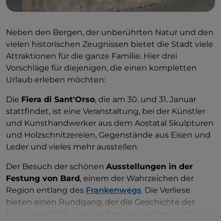
Marmorgalerie, die dazu diente, den
Höhenunterschied des Gebietes auszugleichen,
und zwei Tempel verband, von denen einer
Neben den Bergen, der unberührten Natur und den
Kaiser Augustus und der andere Jupiter, Juno
vielen historischen Zeugnissen bietet die Stadt viele
und Minerva gewidmet ist.
Attraktionen für die ganze Familie. Hier drei
Vorschläge für diejenigen, die einen kompletten
Urlaub erleben möchten:
Die
Fiera di Sant'Orso
, die am 30. und 31. Januar
stattfindet, ist eine Veranstaltung, bei der Künstler
und Kunsthandwerker aus dem Aostatal Skulpturen
und Holzschnitzereien, Gegenstände aus Eisen und
Leder und vieles mehr ausstellen.
Der Besuch der schönen
Ausstellungen in der
Festung von Bard
, einem der Wahrzeichen der
Region entlang des
Frankenwegs
. Die Verliese
bieten einen Rundgang, der die Geschichte der
Festung erzählt, aber die Festung umfasst auch das