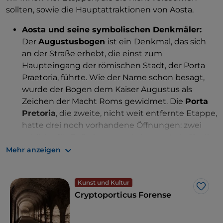
sollten, sowie die Hauptattraktionen von Aosta.
Aosta und seine symbolischen Denkmäler:
Der
Augustusbogen
ist ein
Denkmal, das sich
an der Straße erhebt, die einst zum
Haupteingang der römischen Stadt, der Porta
Praetoria, führte. Wie der Name schon besagt,
wurde der Bogen dem Kaiser Augustus als
Zeichen der Macht Roms gewidmet. Die
Porta
Pretoria
, die zweite, nicht weit entfernte Etappe,
hatte drei noch vorhandene Öffnungen: zwei
seitliche für Fußgänger und eine zentrale für die
Wagen. Sie war vollständig mit Marmor bedeckt,
Mehr anzeigen
der noch heute teilweise an der Ostfassade
sichtbar ist.
Kunst und Kultur
Aosta und ihr pulsierendes Herz
: Ein Besuch
Like
Cryptoporticus Forense
der
Piazza Chanoux in Aosta
ist ein Muss. Der
rechteckige, im Zentrum der Stadt gelegene
Platz ist für den Verkehr gesperrt und dem