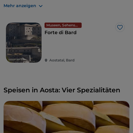
Museum der Alpen
mit zahlreichen Ausstellungen
Mehr anzeigen
und Multimedia-Workshops für Kinder.
Schließlich werden Sportler es lieben, im
Museen, Sehenswürdigkeiten und Denkmäler
Nationalpark des Gran Paradiso zu
wandern
.
Like
Forte di Bard
Aostatal, Bard
Speisen in Aosta: Vier Spezialitäten