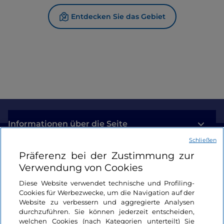
Entdecken Sie das Gebiet
Informationen über die Seite
Schließen
Nützliche Links
Präferenz bei der Zustimmung zur
Verwendung von Cookies
Login
Diese Website verwendet technische und Profiling-
Cookies für Werbezwecke, um die Navigation auf der
Bleiben wir in Kontakt
Website zu verbessern und aggregierte Analysen
durchzuführen. Sie können jederzeit entscheiden,
welchen Cookies (nach Kategorien unterteilt) Sie