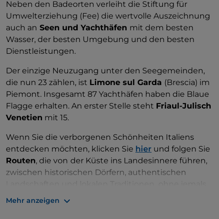
Neben den Badeorten verleiht die Stiftung für
Umwelterziehung (Fee) die wertvolle Auszeichnung
auch an
Seen und Yachthäfen
mit dem besten
Wasser, der besten Umgebung und den besten
Dienstleistungen.
Der einzige Neuzugang unter den Seegemeinden,
die nun 23 zählen, ist
Limone sul Garda
(Brescia) im
Piemont. Insgesamt 87 Yachthäfen haben die Blaue
Flagge erhalten. An erster Stelle steht
Friaul-Julisch
Venetien
mit 15.
Wenn Sie die verborgenen Schönheiten Italiens
entdecken möchten, klicken Sie
hier
und folgen Sie
Routen
, die von
der Küste ins Landesinnere führen,
zwischen historischen Dörfern, authentischen
Landschaften und lokalen Traditionen,
ohne jemals
die
Verbindung zum Meer und seinen Häfen
zu
Mehr anzeigen
verlieren.