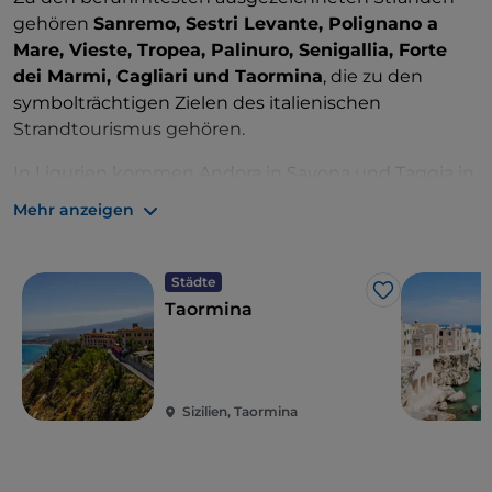
gehören
Sanremo, Sestri Levante, Polignano a
Mare, Vieste, Tropea, Palinuro, Senigallia, Forte
dei Marmi, Cagliari und Taormina
, die zu den
symbolträchtigen Zielen des italienischen
Strandtourismus gehören.
In Ligurien kommen Andora in Savona und Taggia in
Imperia hinzu. In der Lombardei wird Limone sul
Mehr anzeigen
Garda in der Provinz Brescia, eine neue
Seegemeinde, ausgezeichnet. Apulien erhält die
Flagge für Morciano di Leuca und Tricase in Lecce.
Städte
Like
Taormina
Die Aussteiger sind im Latium San Felice Circeo, in
Apulien Patù und Castrignano del Capo, in Ligurien
Marina del Fezzano (Portovenere, La Spezia) und
Porto Carlo Riva (Rapallo, Genua).
Sizilien, Taormina