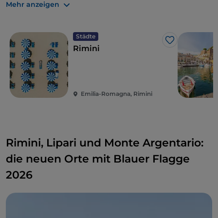
Mehr anzeigen
Abruzzen: 16
Sizilien: 16
Emilia-Romagna: 11
Städte
Like
Latium: 10
Rimini
Trentino-Südtirol: 12
Lombardei:
Venetien: 9
Emilia-Romagna, Rimini
Rimini, Lipari und Monte Argentario:
die neuen Orte mit Blauer Flagge
2026