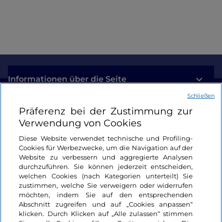
Informationen über die Seite
Schließen
Nützliche Links
Präferenz bei der Zustimmung zur
Verwendung von Cookies
Login
Diese Website verwendet technische und Profiling-
Cookies für Werbezwecke, um die Navigation auf der
Bleiben wir in Kontakt
Website zu verbessern und aggregierte Analysen
durchzuführen. Sie können jederzeit entscheiden,
welchen Cookies (nach Kategorien unterteilt) Sie
zustimmen, welche Sie verweigern oder widerrufen
möchten, indem Sie auf den entsprechenden
Abschnitt zugreifen und auf „Cookies anpassen“
klicken. Durch Klicken auf „Alle zulassen“ stimmen