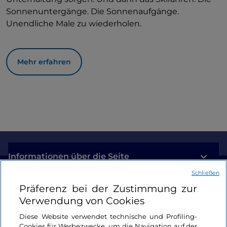
Sonnenuntergänge. Die Sonnenaufgänge.
Unendliche Male zu wiederholen.
Mehr erfahren
Informationen über die Seite
Schließen
Nützliche Links
Präferenz bei der Zustimmung zur
Verwendung von Cookies
Login
Diese Website verwendet technische und Profiling-
Cookies für Werbezwecke, um die Navigation auf der