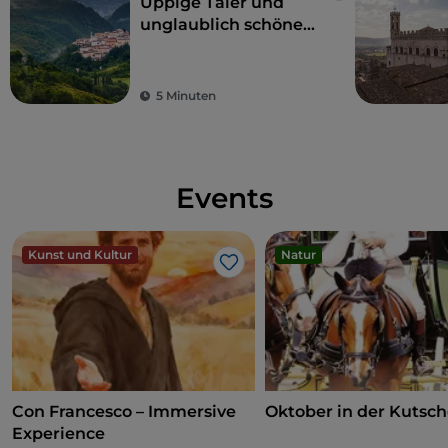
Üppige Täler und
unglaublich schöne
Landschaften:
Umbrien, das grüne
Herz Italiens
5 Minuten
Events
Kunst und Kultur
Natur
Like
Con Francesco – Immersive
Oktober in der Kutsc
Experience