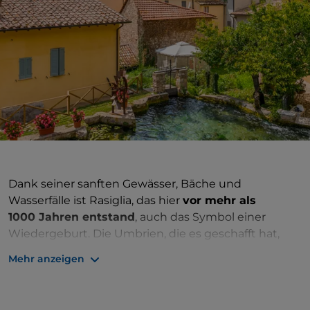
Dank seiner sanften Gewässer, Bäche und
Wasserfälle ist Rasiglia, das hier
vor mehr als
1000 Jahren entstand
, auch das Symbol einer
Wiedergeburt. Die Umbrien, die es geschafft hat,
sich nach dem
Erdbeben, das es 1997 verwüstete,
Mehr anzeigen
wieder auf die Beine zu stellen
: Die Provinz Foligno
war eines der Epizentren.
Nach dem Erdbeben wurde die Gemeinde von der