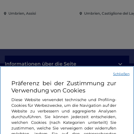
Umbrien, Assisi
Umbrien, Castiglione del L
Informationen über die Seite
Schließen
Nützliche Links
Präferenz bei der Zustimmung zur
Verwendung von Cookies
Login
Diese Website verwendet technische und Profiling-
Cookies für Werbezwecke, um die Navigation auf der
Bleiben wir in Kontakt
Website zu verbessern und aggregierte Analysen
durchzuführen. Sie können jederzeit entscheiden,
welchen Cookies (nach Kategorien unterteilt) Sie
zustimmen, welche Sie verweigern oder widerrufen
möchten, indem Sie auf den entsprechenden