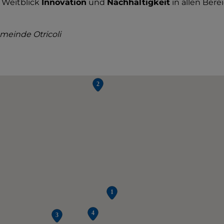
Weitblick
Innovation
und
Nachhaltigkeit
in allen Ber
emeinde Otricoli