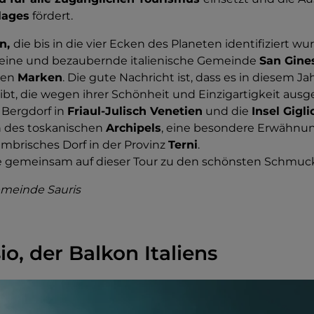
lages
fördert.
rn,
die bis in die vier Ecken des Planeten identifiziert wu
 kleine und bezaubernde italienische Gemeinde
San Gine
den
Marken
. Die gute Nachricht ist, dass es in diesem Ja
ibt, die wegen ihrer Schönheit und Einzigartigkeit aus
n Bergdorf in
Friaul-Julisch Venetien
und die
Insel Gigli
n des toskanischen
Archipels
, eine besondere Erwähnun
umbrisches Dorf in der Provinz
Terni
.
e gemeinsam auf dieser Tour zu den schönsten Schmuck
emeinde Sauris
o, der Balkon Italiens