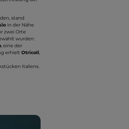
rden, stand
sio
in der Nähe
hr zwei Orte
gewählt wurden:
o
, eine der
g erhielt
Otricoli
,
stücken Italiens.