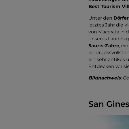
Best Tourism Vil
Unter den
Dörfe
letztes Jahr die
von Macerata in 
unseres Landes g
Sauris-Zahre
, ei
eindrucksvollste
ein sehr antikes 
Entdecken wir si
Bildnachweis
: G
San Ginesi