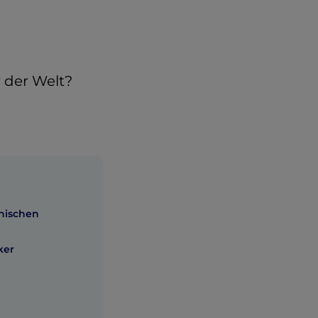
n
 der Welt?
enischen
ker