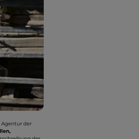
e Agentur der
len,
usschreibung der