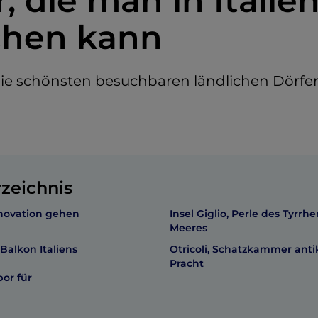
, die man in Italie
chen kann
ie schönsten besuchbaren ländlichen Dörfer
rzeichnis
nnovation gehen
Insel Giglio, Perle des Tyrrh
Meeres
 Balkon Italiens
Otricoli, Schatzkammer anti
Pracht
bor für