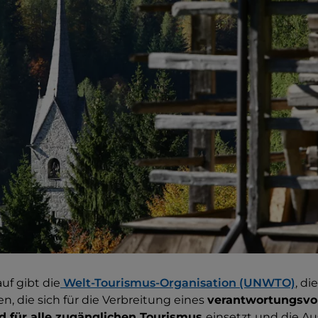
uf gibt die
Welt-Tourismus-Organisation (UNWTO)
, di
n, die sich für die Verbreitung eines
verantwortungsvol
d für alle zugänglichen Tourismus
einsetzt und die A