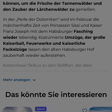
können, um die Frische der Tannenwälder und
Europas
: Im Gebiet von Grostè, mit Blick auf die
den Zauber der Lärchenwälder zu
genießen.
herrlichen Brenta-Dolomiten, eignet sich das
Gelände besonders gut für Sprünge und Rundkurse
In der „Perle der Dolomiten“ wird im Februar die
für Anfänger und Experten aller Niveaus.
märchenhafte Zeit von Prinzessin Sissi und Kaiser
Franz Joseph mit dem Habsburger
Fasching
Der Ort ist auch mit
22 km Langlaufloipen in der
wieder
lebendig. Kostümierte
Umzüge, der große
Gegend von Campo Carlo Magno ausgestattet.
Kaiserball, Feuerwerke und kaiserliche
Fackelzüge
lassen den alten Habsburger Hof
zauberhaft wieder auferstehen.
Kostenloser Skibus zu den Skiliften, der allen
Inhabern eines Skipasses für das Gebiet Madonna di
Campiglio-Folgarida-Marileva vorbehalten ist.
Mehr anzeigen
Das könnte Sie interessieren
Sport