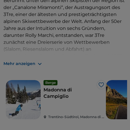
Berühmt unter den alpinen Skipisten der Region ist
der „Canalone Miramonti“, der Austragungsort des
3Tre, einer der ältesten und prestigeträchtigsten
alpinen Skiwettbewerbe der Welt. Anfang der 50er
Jahre aus der Intuition von sechs Gründern,
darunter Rolly Marchi, entstanden, war 3Tre
zunächst eine Dreierserie von Wettbewerben
(Slalom, Riesenslalom und Abfahrt) an
verschiedenen Orten im Trentino, die dann ab 1957
ihren festen Sitz in Madonna di Campiglio fanden.
Mehr anzeigen
Der 3Tre, der seit seiner ersten Ausgabe 1967-68 zum
alpinen Skiweltcup
gehört, wird seit den 1980er
Berge
Like
Jahren nur noch mit dem Slalom auf der Piste von
Madonna di
Canalone Miramonti ausgetragen, der seit Anfang
Campiglio
der 2000er Jahre nachts mit künstlicher
Beleuchtung in einer noch spektakuläreren Form
abgehalten wird, die Jahr für Jahr mit
Trentino-Südtirol, Madonna di Campiglio
Zuschauerzahlen zwischen 15.000 und 20.000