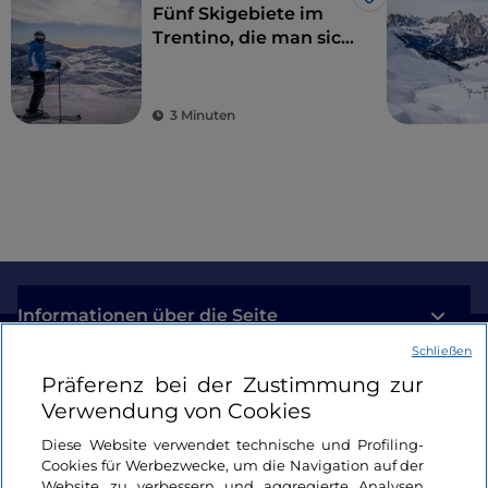
Like
Fünf Skigebiete im
Trentino, die man sich
nicht entgehen lassen
sollte
3 Minuten
Informationen über die Seite
Schließen
Nützliche Links
Präferenz bei der Zustimmung zur
Verwendung von Cookies
Login
Diese Website verwendet technische und Profiling-
Cookies für Werbezwecke, um die Navigation auf der
Bleiben wir in Kontakt
Website zu verbessern und aggregierte Analysen