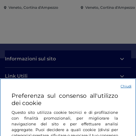
Veneto, Cortina d'Ampezzo
Veneto, Cortina d'Ampezzo
Informazioni sul sito
Link Utili
Chiudi
Login
Preferenza sul consenso all'utilizzo
dei cookie
Restiamo in contatto
Questo sito utilizza cookie tecnici e di profilazione
con finalità promozionali, per migliorare la
navigazione del sito e per effettuare analisi
aggregate. Puoi decidere a quali cookie (divisi per
categoria) prestare, rifiutare o revocare il tuo consenso