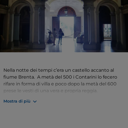
Nella notte dei tempi c’era un castello accanto al
fiume Brenta. A metà del 500 i Contarini lo fecero
rifare in forma di villa e poco dopo la metà del 600
prese le vesti di una vera e propria reggia.
Mostra di più
Un viale prospettico, intitolato alla famiglia Camerini
che nell’800 si prese cura della villa e del paese,
introduce all’ampia esedra, delimitata da un mezzo
emiciclo a portici. Immense ali balaustrate si