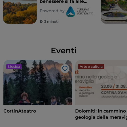
benessere si fa alle
Terme Euganee
Powered by:
3 minuti
Eventi
Musica
Arte e cultura
Like
CortinAteatro
Dolomiti: in cammino 
geologia della meravi