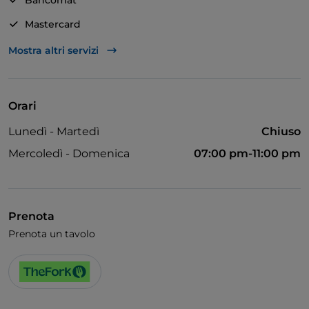
Bancomat
Mastercard
Visa
Mostra altri servizi
Accesso disabili
Animali ammessi
Orari
Bagno per disabili
Lunedì - Martedì
Chiuso
Si parla inglese
Mercoledì - Domenica
07:00 pm-11:00 pm
Si parla francese
Area fumatori
Prenota
Prenota un tavolo