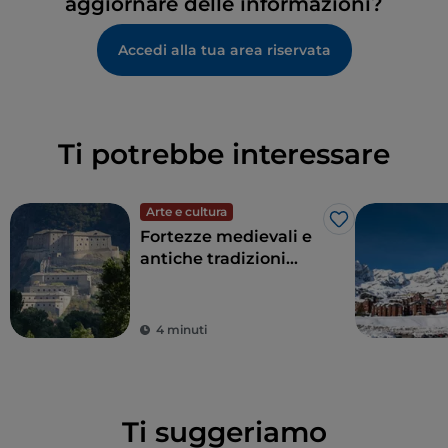
aggiornare delle informazioni?
Accedi alla tua area riservata
Ti potrebbe interessare
Arte e cultura
Like
Fortezze medievali e
antiche tradizioni
sulle vette più alte
d’Europa: è la Valle
d’Aosta
4 minuti
Ti suggeriamo