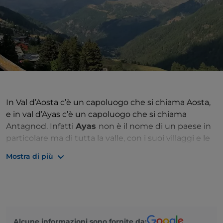
In Val d’Aosta c’è un capoluogo che si chiama Aosta,
e in val d’Ayas c’è un capoluogo che si chiama
Antagnod. Infatti
Ayas
non è il nome di un paese in
particolare ma di tutta la valle, con i suoi villaggi e le
sue località sparse a crescenti altitudini verso il
Mostra di più
Monte Rosa
. Anche Antagnod è a sua volta poco più
che un villaggio di montagna – in questo caso a oltre
1700 metri di quota – ma è qui che si trovano il
Comune, la bellissima parrocchiale di S. Martino e,
ancora splendidamente conservata,
Maison
Alcune informazioni sono fornite da:
Fournier
, una piccola casa-forte che era stata la sede