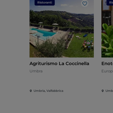
Ristoranti
Ri
Like
Agriturismo La Coccinella
Enot
Umbra
Europ
Umbria, Valfabbrica
Umbri