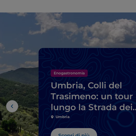
Enogastronomia
Umbria, Colli del
Trasimeno: un tour
lungo la Strada dei
Vini
Umbria
Scopri di più