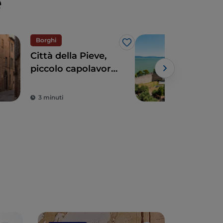
e
Borghi
Siti 
Like
Città della Pieve,
Cast
piccolo capolavoro
Lag
medievale
sul
3 minuti
2 m