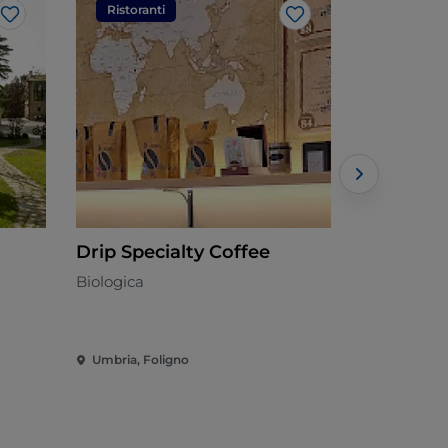
Ristoranti
Ristorant
Like
Like
Drip Specialty Coffee
La Botte
Vino
Biologica
Italiana
Umbria, Foligno
Umbria, Pa