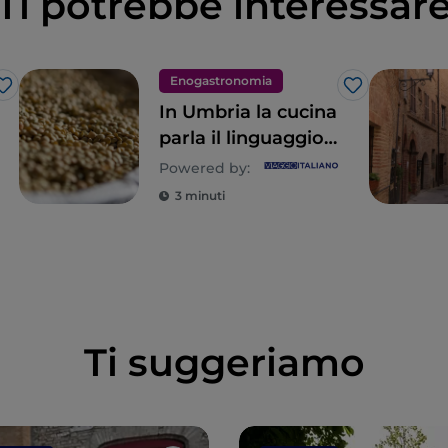
Ti potrebbe interessar
Enogastronomia
Like
Like
In Umbria la cucina
parla il linguaggio
della natura
Powered by:
3 minuti
Ti suggeriamo