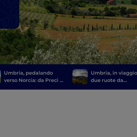
Umbria, pedalando
Umbria, in viaggio
verso Norcia: da Preci a
due ruote da
Castelluccio
Umbertide al Mon
Cucco