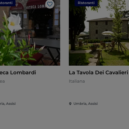
storanti
Ristoranti
Like
eca Lombardi
La Tavola Dei Cavalieri
ea
Italiana
a, Assisi
Umbria, Assisi