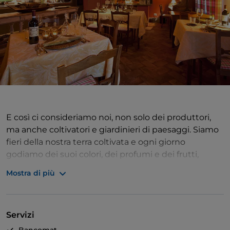
E così ci consideriamo noi, non solo dei produttori,
ma anche coltivatori e giardinieri di paesaggi. Siamo
fieri della nostra terra coltivata e ogni giorno
godiamo dei suoi colori, dei profumi e dei frutti,
curando e custodendo le sue piante con amore e
Mostra di più
attenzione. Non la sfruttiamo ma le restituiamo ciò
che da essa prendiamo: niente fertilizzanti sintetici
bensì nutrimento naturale, compost e letame. Bio
Servizi
non come etichetta, ma come filosofia di vita.
Spaziando da nord a sud, dalla carne alle verdure