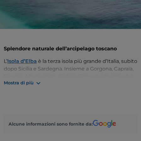
Splendore naturale dell’arcipelago toscano
L’
Isola d’Elba
è la terza isola più grande d’Italia, subito
dopo Sicilia e Sardegna. Insieme a Gorgona, Capraia,
Pianosa, Montecristo, Giglio e Giannutri, fa parte del
Mostra di più
Parco Nazionale dell’Arcipelago Toscano
ed è una
delle mete più apprezzate dagli italiani, soprattutto
d’estate.
Una lunghezza di 27 chilometri da est a ovest e di 18
da nord a sud rendono l’isola facile da visitare. Il suo
Alcune informazioni sono fornite da:
territorio vi regalerà scorci e panorami suggestivi, tra
spiagge come quella di
Capo Bianco
e
Fetovaia
ed