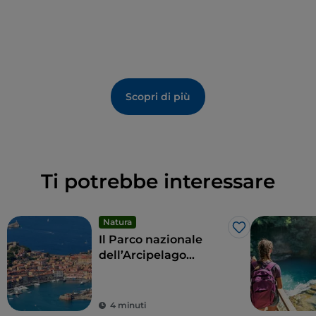
perfetti esempi di natura incontaminata.
Scopri di più
Ti potrebbe interessare
Natura
Like
Il Parco nazionale
dell’Arcipelago
Toscano, un mare da
favola
4 minuti