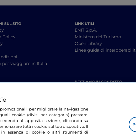
I SUL SITO
LINK UTILI
cy
ENIT S.p.A.
a Policy
Ministero del Turismo
cy
Open Library
à
Linee guida di interoperabili
ndizioni
 per viaggiare in Italia
RESTIAMO IN CONTATTO
kie
tà promozionali, per migliorare la navigazione
uali cookie (divisi per categoria) prestare,
cedendo all'apposita sezione, cliccando su
P
morizzare tutti i cookie sul tuo dispositivo. Il
 in assenza di cookie o altri strumenti di