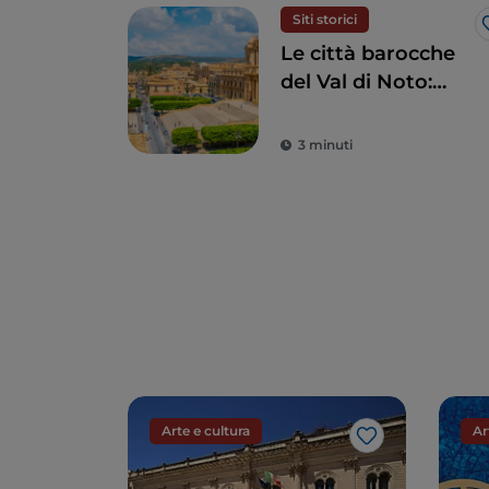
Siti storici
Le città barocche
del Val di Noto:
quando l’arte
sposa la bellezza
3 minuti
Arte e cultura
Ar
Like