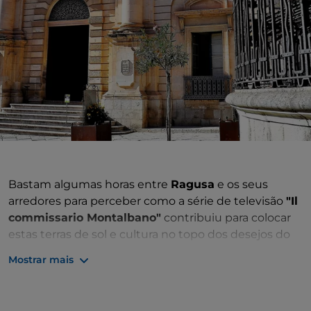
Bastam algumas horas entre
Ragusa
e os seus
arredores para perceber como a série de televisão
"Il
commissario Montalbano"
contribuiu para colocar
estas terras de sol e cultura no topo dos desejos do
turismo nacional. Os locais do polícia mais amado da
Mostrar mais
televisão revelam-se por toda a parte, entre as
paisagens e as aldeias desta região, e entre os locais
mais inconfundíveis é impossível esquecer, no início