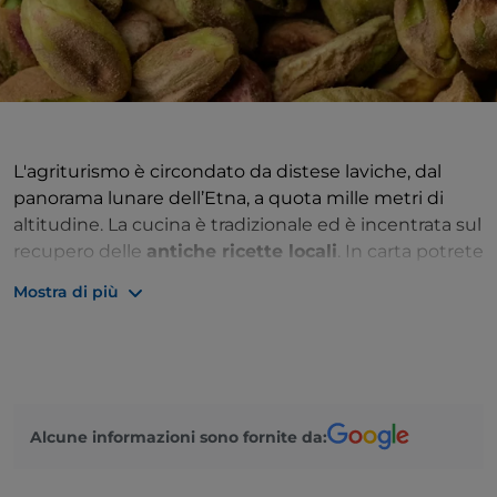
L'agriturismo è circondato da distese laviche, dal
panorama lunare dell’Etna, a quota mille metri di
altitudine. La cucina è tradizionale ed è incentrata sul
recupero delle
antiche ricette locali
. In carta potrete
trovare i pansotti al pistacchio di Bronte, il carpaccio
Mostra di più
di funghi locali, i maccheroncini al ragù di maiale
nero dei Nebrodi e gli immancabili formaggi e
salumi. Rustica la sala dall’atmosfera familiare.
Alcune informazioni sono fornite da: