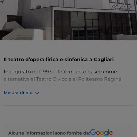
Il teatro d’opera lirica e sinfonica a Cagliari
Inaugurato nel 1993
il Teatro Lirico nasce come
alternativa al Teatro Civico e al Politeama Regina
Margherita e oggi è il principale teatro della città di
Mostra di più
Cagliari. Sede della Fondazione omonima, che si
occupa di organizzare la
stagione concertistica di
opera lirica e di balletto
, il Teatro Lirico ha una
capienza di 1680 posti a sedere, un'architettura dallo
stile contemporaneo realizzata in cemento e vetro e
un'estensione di 5000 mq. Oltre alle attività
Alcune informazioni sono fornite da: