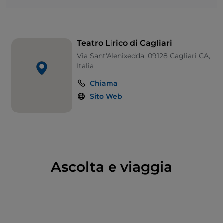
tradizionali di intrattenimento propone servizi
dedicati
alle scuole, laboratori formativi e mette a
disposizione i suoi ampi spazi per eventi, conferenze
e mostre.
Teatro Lirico di Cagliari
Via Sant'Alenixedda, 09128 Cagliari CA,
Italia
Chiama
Sito Web
Ascolta e viaggia