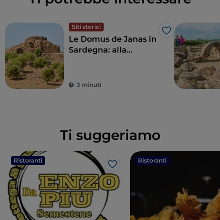
Siti storici
Like
Le Domus de Janas in
Sardegna: alla
scoperta delle tombe
scavate nella roccia
3 minuti
Ti suggeriamo
Ristoranti
Ristoranti
Like