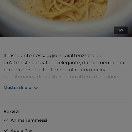
1/7
Il Ristorante L’Assaggio è caratterizzato da
un’atmosfera curata ed elegante, da toni neutri, ma
ricca di personalità. Il menù offre una cucina
mediterranea di qualità con un’attenta selezione
delle materie prime, sapori equilibrati ed un tocco di
Mostra di più
innovazione con un'attenzione particolare alla cucina
di mare ed opzioni vegetariane e vegane. La
specialità delle cozze di Olbia preparate in vari modi
Servizi
aggiunge un tocco distintivo al menu. Al centro
dell'esperienza culinaria presso il Ristorante
Animali ammessi
L’Assaggio c'è un'attenzione particolare dedicata al
Apple Pay