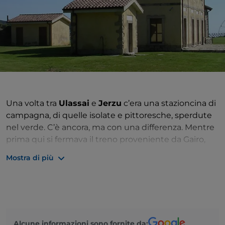
Una volta tra
Ulassai
e
Jerzu
c’era una stazioncina di
campagna, di quelle isolate e pittoresche, sperdute
nel verde. C’è ancora, ma con una differenza. Mentre
prima qui si fermava il treno proveniente da Gairo,
oggi arrivano appassionati d’arte contemporanea da
Mostra di più
tutto il mondo. Già, perché nel 2006 l’ex stazione
ferroviaria di Jerzu è diventata ufficialmente la
Stazione dell’Arte di Ulassai
: un museo
interamente dedicato a
Maria Lai
(1919-2013), una
delle artiste italiane più importanti e celebri del
Alcune informazioni sono fornite da:
secondo ’900, che a Ulassai è nata, ha lavorato e ha