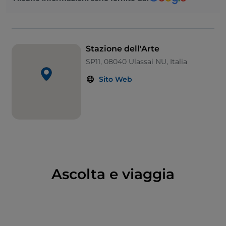
lasciato in eredità più di 140 opere. Le opere
principali sono state collocate nella rimessa per la
manutenzione dei treni e soprattutto nel fabbricato
che accoglieva la casa del capostazione e gli spazi
Stazione dell'Arte
per i viaggiatori; ai piani superiori si approfondiscono i
SP11, 08040 Ulassai NU, Italia
rapporti culturali e alcune personalità che
Sito Web
influenzarono l’artista. L’ex casa del manovale è
invece diventata una
biblioteca d’arte
. Un
allestimento multimediale racconta l’opera forse più
famosa di Maria Lai,
Legarsi alla montagna
, un
evento corale che nel 1981 coinvolse tutta la
popolazione del paese. Nei suoi ultimi anni, l’artista
ha contribuito personalmente alla scelta degli spazi
e alla loro trasformazione. Per lei, che ha sempre
Ascolta e viaggia
lavorato a contatto con la gente cercando di favorire
l’incontro tra le persone, non poteva esserci luogo
più adatto di un’ex stazione a misura d’uomo, luogo
di partenze e arrivi, attese e viaggi condivisi.