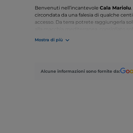
Benvenuti nell’incantevole
Cala Mariolu
circondata da una falesia di qualche centin
accesso. Da terra potrete raggiungerla s
alla macchia mediterranea, consigliato solo
semplice raggiungerla tramite le tante
im
Mostra di più
Cala Gonone o Santa Maria Navarrese.
Gli incantevoli fondali di Cala Mariolu vi
relax o per praticare
snorkeling
alla scop
sotto lo sguardo di qualche falco pellegri
Alcune informazioni sono fornite da:
solitario che di tanto in tanto non disdeg