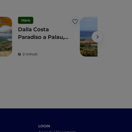
Mare
Bor
Like
Dalla Costa
3 b
Paradiso a Palau,
per
tra spiagge e
Sar
Powe
cultura
pro
2 minuti
11 
LOGIN