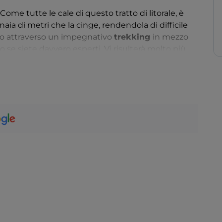
. Come tutte le cale di questo tratto di litorale, è
aia di metri che la cinge, rendendola di difficile
olo attraverso un impegnativo
trekking
in mezzo
 se siete davvero esperti. Vi risulterà molto più
barcazioni
in partenza dai porti vicini di Arbatax,
 aspettano per una rigenerante nuotata in assoluto
erta delle tante meraviglie sommerse. Magari
no o cormorano in volo o di qualche delfino
na una visita in queste meravigliose acque.