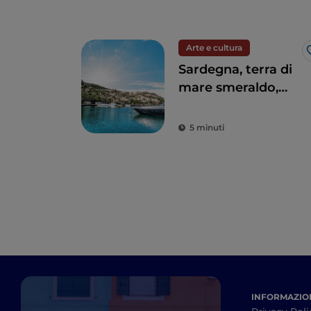
Arte e cultura
Sardegna, terra di
mare smeraldo,
nuraghi e tradizioni
millenarie
5 minuti
INFORMAZION