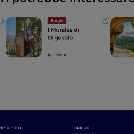
Borghi
Like
Like
I Murales di
Orgosolo
2 minuti
I SUL SITO
LINK UTILI