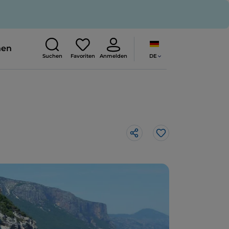
nen
DE
Suchen
Favoriten
Anmelden
Like