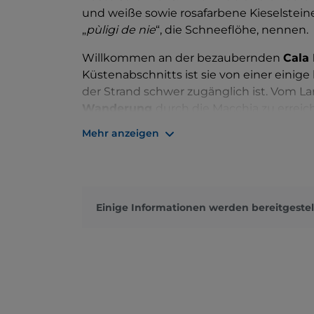
und weiße sowie rosafarbene Kieselsteine
„
pùligi de nie
“, die Schneeflöhe, nennen.
Willkommen an der bezaubernden
Cala 
Küstenabschnitts ist sie von einer eini
der Strand schwer zugänglich ist. Vom La
Wanderung
durch die Macchia zu erreic
wirklich erfahrene Wanderer sind. Deutlic
Mehr anzeigen
Boote
anzusteuern, die von den nahe ge
Santa Maria Navarrese abfahren.
Das wunderbare Wasser von Cala Mariolu
in absoluter Ruhe oder zum
Schnorchel
Einige Informationen werden bereitgestel
Unterwasserwelt zu zeigen. Dabei werden
einem Kormoran aus der Luft beobachtet
von Zeit zu Zeit diese wunderschönen G