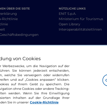
EN ÜBER DIE SEITE
NÜTZLICHE LINKS
zerklärung
ENIT S.p.A.
-Richtlinie
Ministerium für Tourismus
linie
Open Library
heit
Interoperabilitätsleitlinien
 Geschäftsbedingungen
BLEIBEN WIR IN KONTAKT
dung von Cookies
ür Werbezwecke, um die Navigation auf der
ühren. Sie können jederzeit entscheiden,
n, welche Sie verweigern oder widerrufen
ifen und auf „Cookies anpassen“ klicken.
ookies auf Ihrem Gerät zu speichern. Die
avigation ohne Cookies oder andere Tracking-
alten werden. Wenn Sie Ihre Einwilligung
sierten Inhalten auf der Grundlage Ihrer
nden Sie in unserer
Cookie-Richtlinie