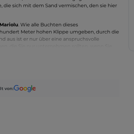
, die sich mit dem Sand vermischen, den sie hier
Mariolu
. Wie alle Buchten dieses
ge hundert Meter hohen Klippe umgeben, durch die
nd aus ist er nur über eine anspruchsvolle
hen, die Sie nur unternehmen sollten, wenn Sie
h einfacher ist es, die Bucht mit einem der vielen
legenen Häfen von Arbatax, Cala Gonone oder
 erwartet Sie für eine erholsame Schwimmrunde
n
, um Ihnen die zahlreichen Wunder der
lt von:
 Sie vielleicht von einem Wanderfalken oder
 oder sie begegnen einem einzelnen Delfin, der
ewässer besucht.