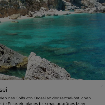
sei
rlen des Golfs von Orosei an der zentral-östlichen
hrte Ecke, ein blaues bis smaragdgrünes Meer