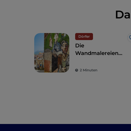
Da
Dörfer
Die
Wandmalereien
von Orgosolo
2 Minuten