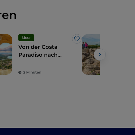
ren
Meer
Hist
Like
Von der Costa
Arc
Paradiso nach
Sar
Palau, zwischen
Stränden und
2 Minuten
3 M
Kultur