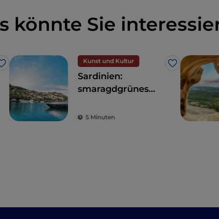
s könnte Sie interessie
Kunst und Kultur
Like
Like
Sardinien:
smaragdgrünes
Meer, Nuraghen
und tausendjährige
5 Minuten
Traditionen