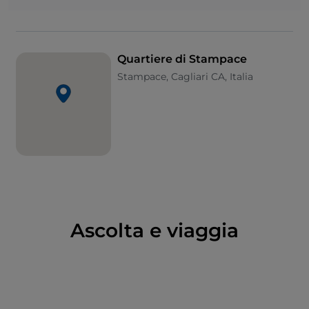
nella parte interna del quartiere, ma anche
l’interessante complesso della
necropoli di
Tuvixeddu
insieme alla
grotta della Vipera
sono
scrigni preziosi che testimoniano l’appartenenza di
Quartiere di Stampace
questi luoghi all’antico insediamento punico e
Stampace, Cagliari CA, Italia
romano.
Ascolta e viaggia