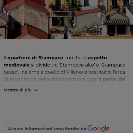
Il
quartiere di Stampace
con il suo
aspetto
medievale
si divide tra ‘Stampace alto’ e ‘Stampace
basso’. Insieme a quello di Villanova costituiva l’area
di espansione della città antica ma oggi è
parte del
centro storico di Cagliari
. Conserva ancora la
Mostra di più
struttura urbanistica medievale. Nell’uniformità delle
abitazioni spiccano, lungo la via Azuni, le
monumentali chiese di
S. Michele
e S. Anna
, ma la
visita a Stampace è anche e soprattutto conoscenza
delle civiltà che hanno attraversato la storia di
Alcune informazioni sono fornite da:
Cagliari.
L’anfiteatro romano, la villa di Tigellio
,