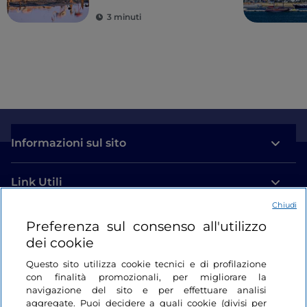
spettacolo
3 minuti
imperdibile
Informazioni sul sito
Link Utili
Chiudi
Login
Preferenza sul consenso all'utilizzo
dei cookie
Restiamo in contatto
Questo sito utilizza cookie tecnici e di profilazione
con finalità promozionali, per migliorare la
navigazione del sito e per effettuare analisi
aggregate. Puoi decidere a quali cookie (divisi per