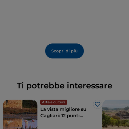
visitatori microscopi, sussidi audiovisivi e mezzi
informatici per capire meglio le dinamiche di questo
prezioso ecosistema.
Scopri di più
Ti potrebbe interessare
Arte e cultura
Like
La vista migliore su
Cagliari: 12 punti
panoramici che
regalano uno