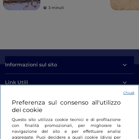
spettacolo
3 minuti
imperdibile
Informazioni sul sito
Link Utili
Chiudi
Login
Preferenza sul consenso all'utilizzo
dei cookie
Restiamo in contatto
Questo sito utilizza cookie tecnici e di profilazione
con finalità promozionali, per migliorare la
navigazione del sito e per effettuare analisi
aggregate. Puoi decidere a quali cookie (divisi per