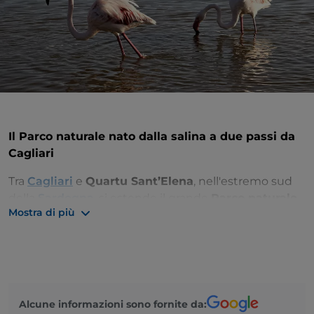
Il Parco naturale nato dalla salina a due passi da
Cagliari
Tra
Cagliari
e
Quartu Sant’Elena
, nell'estremo sud
della
Sardegna
, si estende il grande
Parco naturale
Mostra di più
regionale Molentargius-Saline
, una delle più
importanti zone umide d'Europa. Si tratta di una
vasta area che comprende due bacini d'acqua dolce,
Bellarosa Minore
e
Perdalonga
, e uno di acqua
salata, conosciuto come
Bellarosa Maggiore o
Molentargius
, in cui vive indisturbata ormai da
Alcune informazioni sono fornite da: