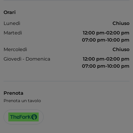
Bancomat
Orari
Cocktail
Lunedì
Chiuso
Diners Club
Martedì
12:00 pm-02:00 pm
Si parla inglese
07:00 pm-10:00 pm
Mercoledì
Chiuso
Si parla francese
Giovedì - Domenica
12:00 pm-02:00 pm
Google Pay
07:00 pm-10:00 pm
Mastercard
Non fumatori
Pagamento con Satispay
Prenota
Prenota un tavolo
Parcheggio
Tavoli all'aperto
Visa