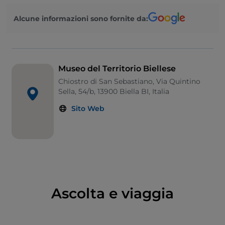
Biella in memoria di Ernesto Schiaparelli, egittologo
Alcune informazioni sono fornite da:
di origine biellese. La sezione archeologica raccoglie
reperti della più antica storia del territorio, dalle
prime presenze umane nel Paleolitico all'età romana.
La sezione storico-artistica propone le opere più
significative della tradizione artistica locale.
Museo del Territorio Biellese
Chiostro di San Sebastiano, Via Quintino
Sella, 54/b, 13900 Biella BI, Italia
Sito Web
Ascolta e viaggia