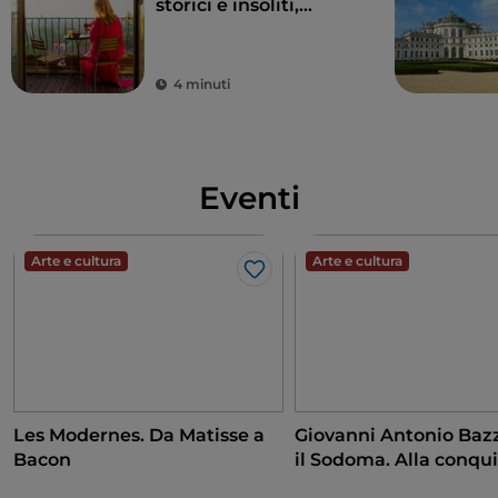
storici e insoliti,
location da sogno per
tour alla ricerca del
bello
4 minuti
Eventi
Arte e cultura
Arte e cultura
Like
Les Modernes. Da Matisse a
Giovanni Antonio Bazz
Bacon
il Sodoma. Alla conqui
Rinascimento