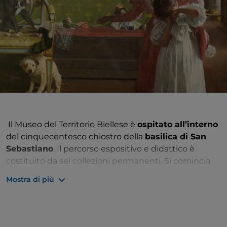
Il Museo del Territorio Biellese è
ospitato all’interno
del cinquecentesco chiostro della
basilica di San
Sebastiano
. Il percorso espositivo e didattico è
costituito da sei collezioni permanenti. Si comincia
dalla galleria del Territorio, con rappresentazioni
Mostra di più
cartografiche del biellese che mostrano il
cambiamento nei secoli del territorio. La sezione
egizia espone pezzi della collezione Corradino Sella e
alcuni reperti del Museo egizio di Torino depositati a