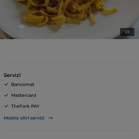
1/5
Servizi
Bancomat
Mastercard
TheFork PAY
Unionpay via TheFork PAY
Mostra altri servizi
Visa
Accesso disabili