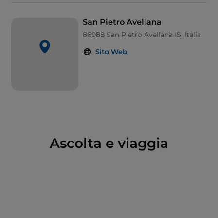
la patria di una gastronomia di eccellenza, con il
prezioso
tartufo bianco
, e il luogo dove sono rimaste
San Pietro Avellana
in vita antiche usanze artigianali, come la tessitura
86088 San Pietro Avellana IS, Italia
grazie alla quale, con gesti e metodi antichi, si
Sito Web
realizzano splendide coperte di mille colori.
Da non perdere il
Museo del Tartufo
e il
Museo
dell’Alto Molise.
Ascolta e viaggia