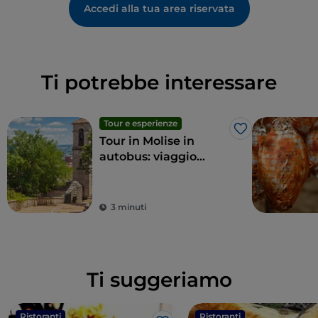
Accedi alla tua area riservata
Ti potrebbe interessare
Tour e esperienze
Like
Tour in Molise in
autobus: viaggio
green tra le
meraviglie della
regione
3 minuti
Ti suggeriamo
Ristoranti
Ristoranti