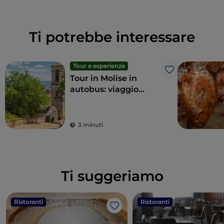
Ti potrebbe interessare
Tour e esperienze
Like
Tour in Molise in
autobus: viaggio
green tra le
meraviglie della
regione
3 minuti
Ti suggeriamo
Ristoranti
Ristoranti
Like