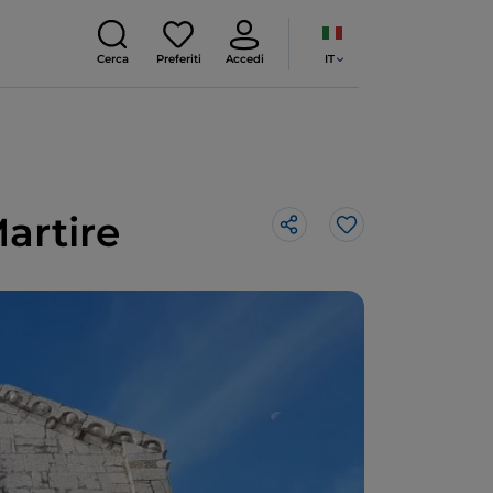
IT
Cerca
Preferiti
Accedi
artire
Like