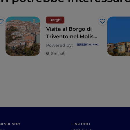
Borghi
Like
Like
Visita al Borgo di
Trivento nel Molise
Centrale - dove la
Powered by:
bellezza si trova
3 minuti
nei dettagli
I SUL SITO
LINK UTILI