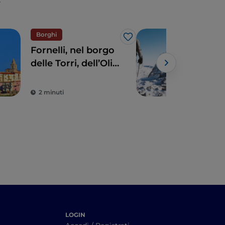
Borghi
Nat
Like
Fornelli, nel borgo
6 at
delle Torri, dell’Olio
natu
e della bellezza
per
form
2 minuti
3 m
LOGIN