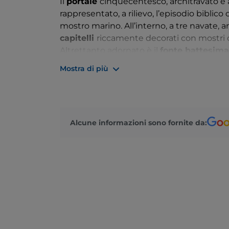
Il
portale
cinquecentesco, architravato e a
rappresentato, a rilievo, l’episodio bibli
mostro marino. All’interno, a tre navate, 
capitelli
riccamente decorati con mostri d
Altrettanto adornato è il
fonte battesima
Mostra di più
Secondo la tradizione, la Chiesa di San Gi
che questa venisse trasferita nel Duomo di
Alcune informazioni sono fornite da: