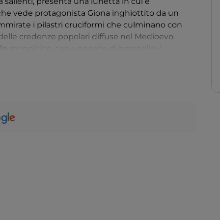
 salienti, presenta una lunetta in cui è
co che vede protagonista Giona inghiottito da un
ammirate i pilastri cruciformi che culminano con
elle credenze popolari diffuse nel Medioevo.
le
monolitico, con una serie di bassorilievi.
orgio avrebbe custodito la
Sacra Sindone
prima
 Torino nel 1578.