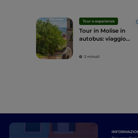
Tour e esperienze
Tour in Molise in
autobus: viaggio
green tra le
meraviglie della
3 minuti
regione
INFORMAZION