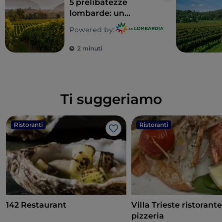
5 prelibatezze
lombarde: un
territorio tutto da
Powered by:
gustare
2 minuti
Ti suggeriamo
Ristoranti
Ristoranti
Like
142 Restaurant
Villa Trieste ristorant
pizzeria