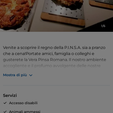
1/6
Venite a scoprire il regno della P.I.N.S.A. sia a pranzo
che a cena!Portate amici, famiglia o colleghi e
gusterete la Vera Pinsa Romana. Il nostro ambiente
accogliente e il profumo avvolgente delle nostre
Pinsa vi faranno sentire come a casa. La nostra Pinsa
Mostra di più
è leggera e digeribile, preparata con una base
croccante che si sposa perfettamente con una
selezione di condimenti freschi e nutrienti.
Servizi
Accesso disabili
Animali ammessi