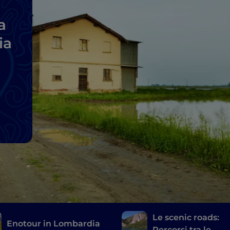
a
ia
Le scenic roads:
Enotour in Lombardia
Percorsi tra le