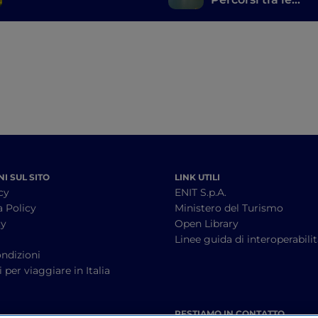
meraviglie delle
province di Berg
Brescia
I SUL SITO
LINK UTILI
cy
ENIT S.p.A.
a Policy
Ministero del Turismo
cy
Open Library
à
Linee guida di interoperabili
ndizioni
 per viaggiare in Italia
RESTIAMO IN CONTATTO