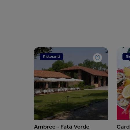
Ristoranti
Ri
Like
Ambrèe - Fata Verde
Gard