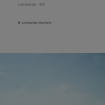
Lombarda - €€
Mediterran
Lombardia, Macherio
Lombardia,