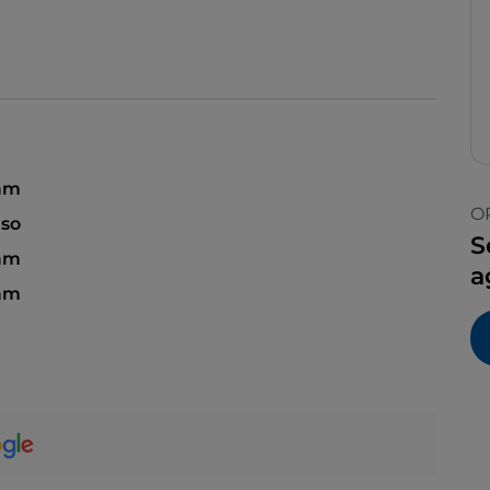
 am
O
so
S
 am
a
am