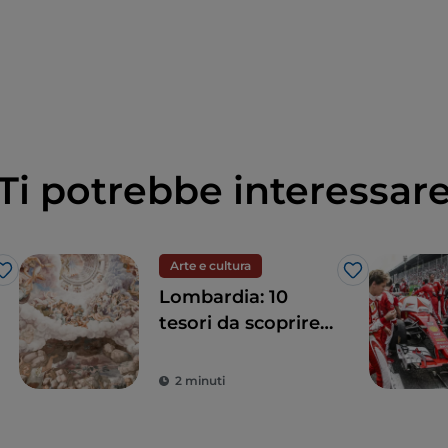
Ti potrebbe interessar
Arte e cultura
Like
Like
Lombardia: 10
tesori da scoprire
tra Milano e
dintorni
2 minuti