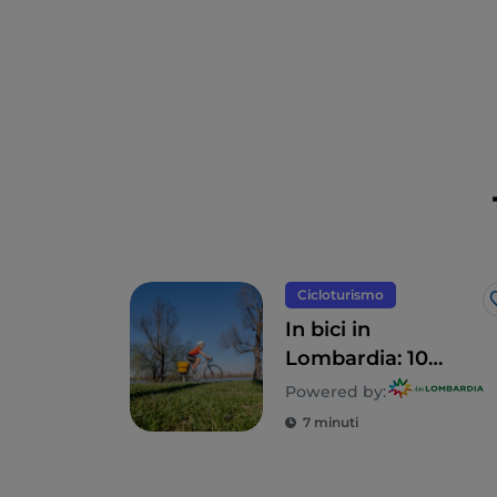
Cicloturismo
In bici in
Lombardia: 10
itinerari in famiglia
Powered by:
7 minuti