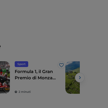
e
Sport
Made
Like
Formula 1, il Gran
Lom
Premio di Monza
nel
molto più che una
in I
Powe
corsa
ecc
2 minuti
4 m
terr