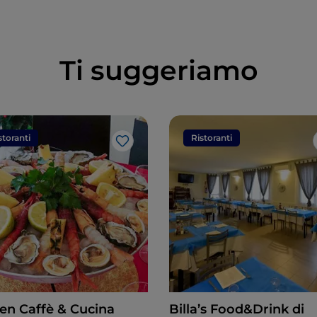
Ti suggeriamo
storanti
Ristoranti
Like
en Caffè & Cucina
Billa’s Food&Drink di